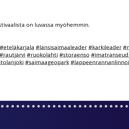
estivaalista on luvassa myöhemmin.
#eteläkarjala
#länsisaimaaleader
#karkileader
#
#rautjärvi
#ruokolahti
#storaenso
#imatranseud
tolanjoki
#saimaageopark
#lappeenrannanlinnoi