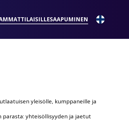
AMMATTILAISILLE
SAAPUMINEN
tlaatuisen yleisölle, kumppaneille ja
 parasta: yhteisöllisyyden ja jaetut