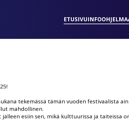
ETUSIVU
INFO
OHJELMA
25!
t mukana tekemässä tämän vuoden festivaalista ainu
ollut mahdollinen.
älleen esiin sen, mikä kulttuurissa ja taiteissa on