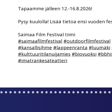
Tapaamme jälleen 12.-16.8.2026!
Pysy kuulolla! Lisää tietoa ensi vuoden f
Saimaa Film Festival tiimi
#saimaafilmfestival
#outdoorfilmfestival
#kansallisihme
#lappeenranta
#luumäki
#kulttuuritilanuijamies
#biovuoksi
#bbhii
#imatrankesäteatteri