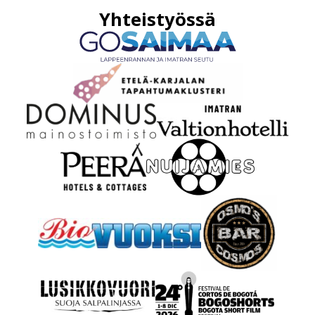
Yhteistyö­ssä